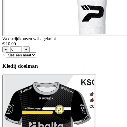
Wedstrijdkousen wit - geknipt
€ 10,00
−
+
×
Kledij doelman