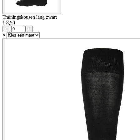
Trainingskousen lang zwart
€ 8,50
−
+
×