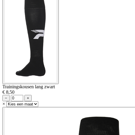
Trainingskousen lang zwart
€ 8,50
−
+
×