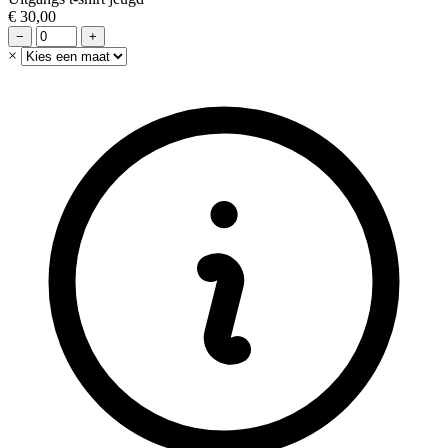
€ 30,00
−
+
×