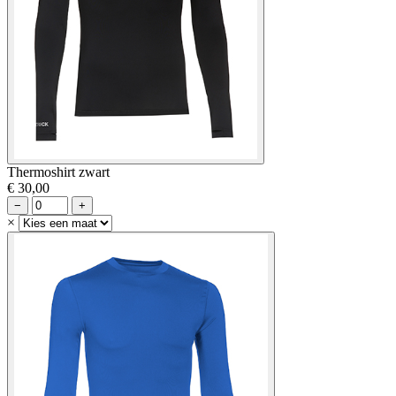
Thermoshirt zwart
€ 30,00
−
+
×