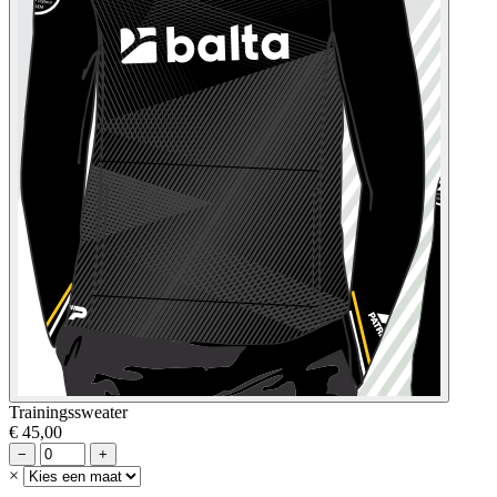
Trainingssweater
€ 45,00
−
+
×