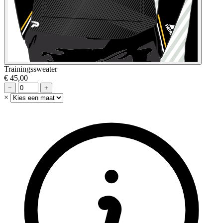
Trainingssweater
€ 45,00
−
+
×