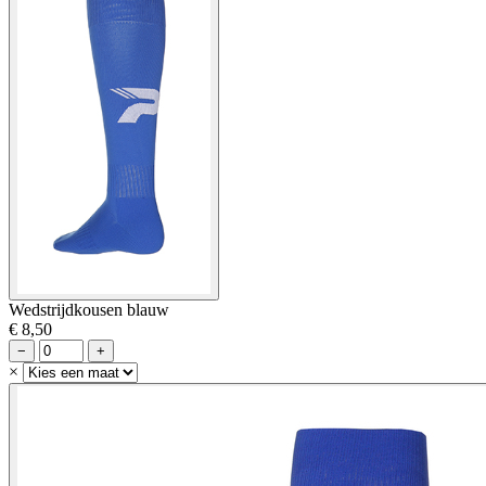
Wedstrijdkousen blauw
€ 8,50
−
+
×